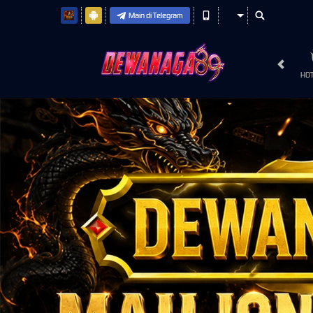
Main di Telegram
HO