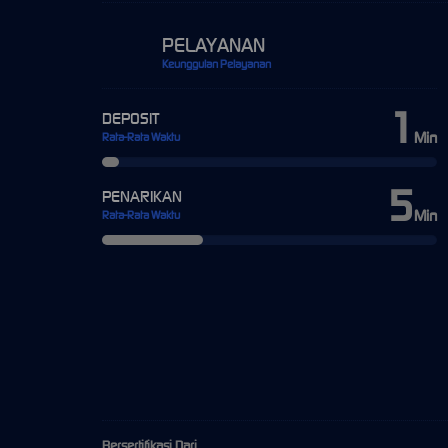
PELAYANAN
Keunggulan Pelayanan
1
DEPOSIT
Min
Rata-Rata Waktu
5
PENARIKAN
Min
Rata-Rata Waktu
Bersertifikasi Dari