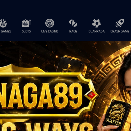
T GAMES
SLOTS
LIVE CASINO
RACE
OLAHRAGA
CRASH GAME