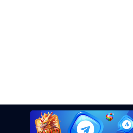
Gates of Gatot Kaca 1000
zeusba****u
IDR
3,026,000.00
Gates of Olympus 1000
zeusba****u
IDR
2,779,500.00
Gates of Olympus 1000
di****1
IDR
2,664,000.00
Mahjong Wins 3 – Black
Scatter