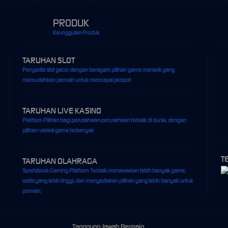
PRODUK
Keunggulan Produk
TARUHAN SLOT
Penyedia slot gacor dengan beragam pilihan game menarik yang
memudahkan pemain untuk mencapai jackpot
TARUHAN LIVE KASINO
Platform Pilihan bagi perusahaan-perusahaan terbaik di dunia, dengan
pilihan variasi game terbanyak
T
TARUHAN OLAHRAGA
Sportsbook Gaming Platform Terbaik menawarkan lebih banyak game,
odds yang lebih tinggi, dan menyediakan pilihan yang lebih banyak untuk
pemain.
Tanggung Jawab Bermain