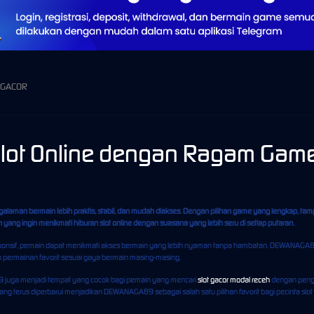
 GACOR
ot Online dengan Ragam Game
laman bermain lebih praktis, stabil, dan mudah diakses. Dengan pilihan game yang lengkap, tampilan
g ingin menikmati hiburan slot online dengan suasana yang lebih seru di setiap putaran.
sponsif, pemain dapat menikmati akses bermain yang lebih nyaman tanpa hambatan. DEWANAGA8
 permainan favorit sesuai gaya bermain masing-masing.
juga menjadi tempat yang cocok bagi pemain yang mencari
slot gacor modal receh
dengan penga
yang terus diperbarui menjadikan DEWANAGA89 sebagai salah satu pilihan favorit bagi pecinta slot o