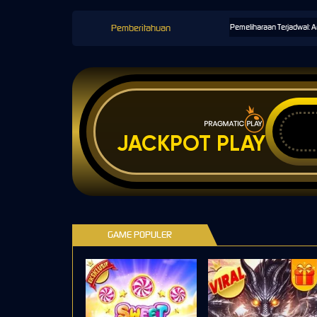
Pemberitahuan
Pemeliharaan Terjadwal: AdvantPlay
JACKPOT
PLAY
GAME POPULER