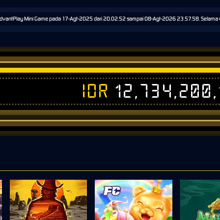
 Mini Game pada 17-Agt-2025 dari 20.02.52 sampai 08-Agt-2026 23.57.58. Selama waktu ini, A
IDR
12,734,203